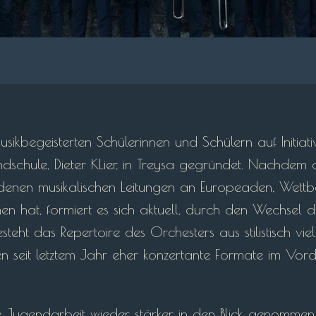
ikbegeisterten Schülerinnen und Schülern auf Initia
dschule, Dieter KLier, in Treysa gegründet. Nachdem 
edenen musikalischen Leitungen an Europeaden, Wett
en hat, formiert es sich aktuell, durch den Wechsel d
teht das Repertoire des Orchesters aus stilistisch vie
n seit letztem Jahr eher konzertante Formate im Vord
 Jugendarbeit wieder stärker in den Blick genommen, 