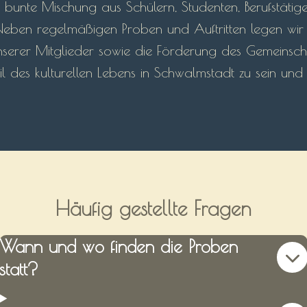
e bunte Mischung aus Schülern, Studenten, Berufstätige
. Neben regelmäßigen Proben und Auftritten legen wi
serer Mitglieder sowie die Förderung des Gemeinschaf
eil des kulturellen Lebens in Schwalmstadt zu sein und
Häufig gestellte Fragen
Wann und wo finden die Proben
statt?